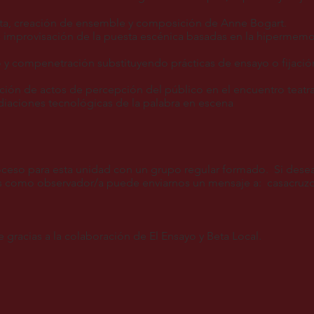
ista, creación de ensemble y composición de Anne Bogart.
 improvisación de la puesta escénica basadas en la hipermemor
o y compenetración substituyendo prácticas de ensayo o fijació
ación de actos de percepción del público en el encuentro teatra
diaciones tecnológicas de la palabra en escena
roceso para esta unidad con un grupo regular formado. Si desea,
es como observador/a puede enviarnos un mensaje a:
casacruz
le gracias a la colaboración de El Ensayo y Beta Local.