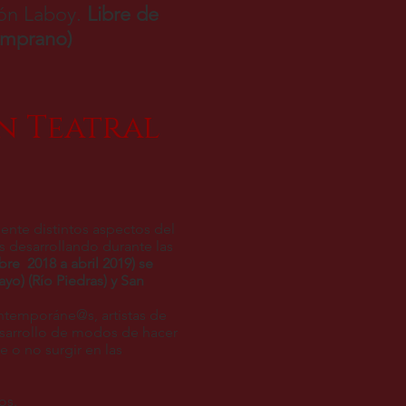
lón Laboy.
Libre de
temprano)
ón Teatral
mente distintos aspectos del
s desarrollando durante las
re 2018 a abril 2019) se
ayo) (Río Piedras) y San
ontemporáne@s, artistas de
desarrollo de modos de hacer
e o no surgir en las
tos.