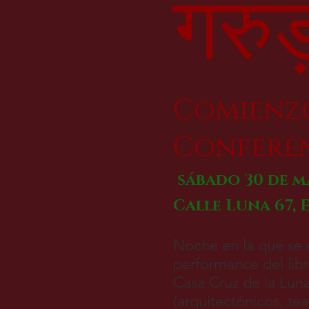
गरुड
Comienzo
Confere
sábado 30 de m
Calle Luna 67,
Noche en la que se 
performance del libr
Casa Cruz de la Luna
(arquitectónicos, te