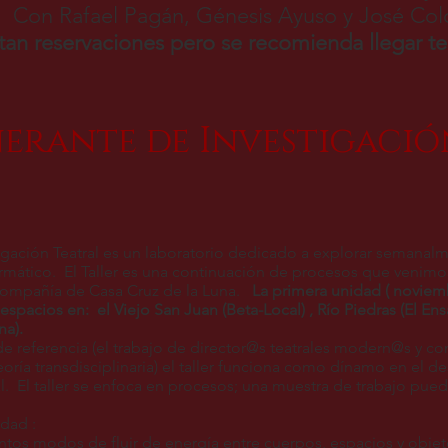
. Con Rafael Pagán, Génesis Ayuso y José Co
itan reservaciones pero se recomienda llegar 
nerante de Investigaci
estigación Teatral es un laboratorio dedicado a explorar semanal
rmático. El Taller es una continuación de procesos que venimo
 compañía de Casa Cruz de la Luna.
La primera unidad ( noviemb
espacios en: el Viejo San Juan (Beta-Local) , Río Piedras (El Ens
na).
e referencia (el trabajo de director@s teatrales modern@s y c
teoría transdisciplinaria) el taller funciona como dínamo en el 
al. El taller se enfoca en procesos; una muestra de trabajo pued
dad :
ntos modos de fluir de energía entre cuerpos, espacios y obje