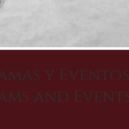
amas y Eventos
ams and Event