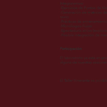
Integraremos:
-Ejercicios de Puntos de V
-Generación de matrices de
texto
-Prácticas de entrenamient
-Monólogos-flujos
-Epectaduría activa (explor
-Posible integración de me
Participación
El laboratorio ya está en p
alguna de nuestras sesion
El Taller Itinerante es posib