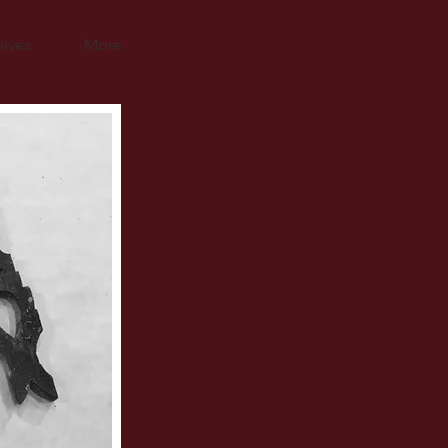
hives
More