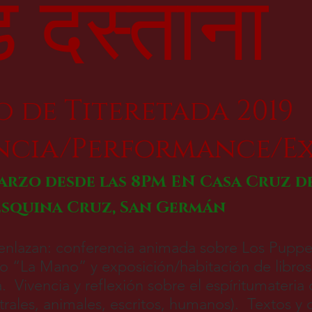
़ दस्ताना
 de Titeretada 2019
ncia/Performance/E
arzo desde las 8PM EN Casa Cruz de
 Esquina Cruz, San Germán
enlazan: conferencia animada sobre Los Puppet
o “La Mano” y exposición/habitación de libros
. Vivencia y reflexión sobre el espíritumateria 
atrales, animales, escritos, humanos). Textos y