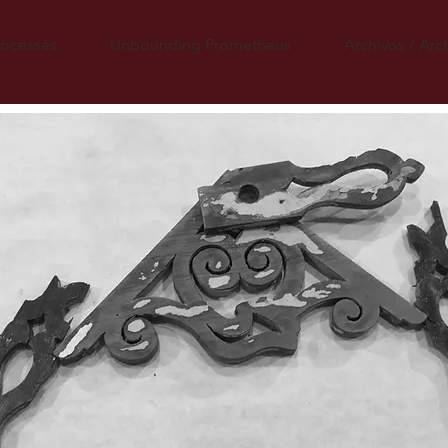
rocesses
Unbounding Prometheus
Archivos / Arc