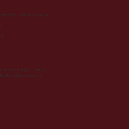
ización colectiva de un
n
l)
 sin embargo, asistir a
delaluna@yahoo.com