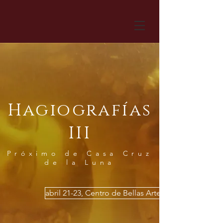
Hagiografías
III
Próximo de Casa Cruz
de la Luna
abril 21-23, Centro de Bellas Artes de Santurce