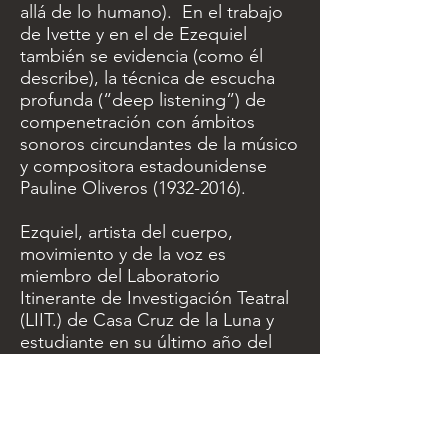
allá de lo humano). En el trabajo
de Ivette y en el de Ezequiel
también se evidencia (como él
describe), la técnica de escucha
profunda (“deep listening”) de
compenetración con ámbitos
sonoros circundantes de la músico
y compositora estadounidense
Pauline Oliveros
(1932-2016)
.
Ezquiel, artista del cuerpo,
movimiento y de la voz es
miembro del Laboratorio
Itinerante de Investigación Teatral
(LIIT.) de Casa Cruz de la Luna y
estudiante en su último año del
programa de bachillerato del
Departamento de Música de la
Universidad de Puerto Rico en Río
Piedras (instrumento: voz). Sus