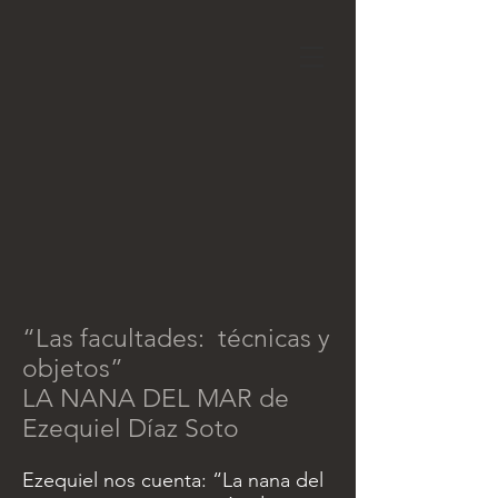
“Las facultades: técnicas y
objetos”
LA NANA DEL MAR de
Ezequiel Díaz Soto
Ezequiel nos cuenta: “La nana del