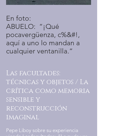
En foto:
ABUELO:
“¡Qué
pocavergüenza, c%&#!,
aquí a uno lo mandan a
cualquier ventanilla.”
Las facultades:
técnicas y objetos / La
crítica como memoria
sensible y
reconstrucción
imaginal
Pepe Liboy sobre su experiencia